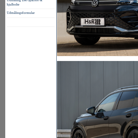
Udmåling DR-Spacere &
hjulbolte
Udmålingsformular