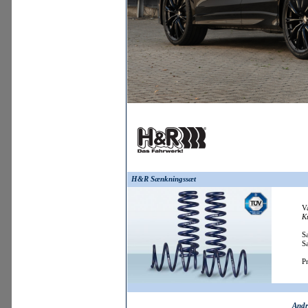
H&R Sænkningssæt
Va
Ku
Sæ
Sæ
Pr
Andr