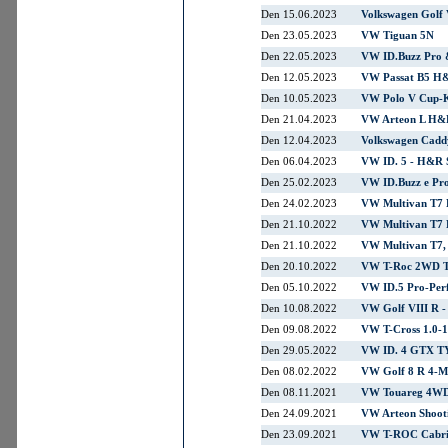
Den 15.06.2023
Volkswagen Golf 
Den 23.05.2023
VW Tiguan 5N
Den 22.05.2023
VW ID.Buzz Pro
Den 12.05.2023
VW Passat B5 H&
Den 10.05.2023
VW Polo V Cup-
Den 21.04.2023
VW Arteon L H&
Den 12.04.2023
Volkswagen Cad
Den 06.04.2023
VW ID. 5 - H&R 
Den 25.02.2023
VW ID.Buzz e Pr
Den 24.02.2023
VW Multivan T7 
Den 21.10.2022
VW Multivan T7 B
Den 21.10.2022
VW Multivan T7, 
Den 20.10.2022
VW T-Roc 2WD Tw
Den 05.10.2022
VW ID.5 Pro-Per
Den 10.08.2022
VW Golf VIII R -
Den 09.08.2022
VW T-Cross 1.0-
Den 29.05.2022
VW ID. 4 GTX TY
Den 08.02.2022
VW Golf 8 R 4-M
Den 08.11.2021
VW Touareg 4WD 
Den 24.09.2021
VW Arteon Shoot
Den 23.09.2021
VW T-ROC Cabrio