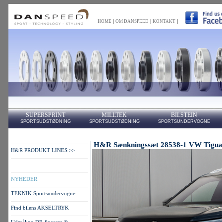
|
|
|
HOME
OM DANSPEED
KONTAKT
SUPERSPRINT
MILLTEK
BILSTEIN
SPORTSUDSTØDNING
SPORTSUDSTØDNING
SPORTSUNDERVOGNE
H&R Sænkningssæt 28538-1 VW Tigu
H&R PRODUKT LINES >>
NYHEDER
TEKNIK Sportsundervogne
Find bilens AKSELTRYK