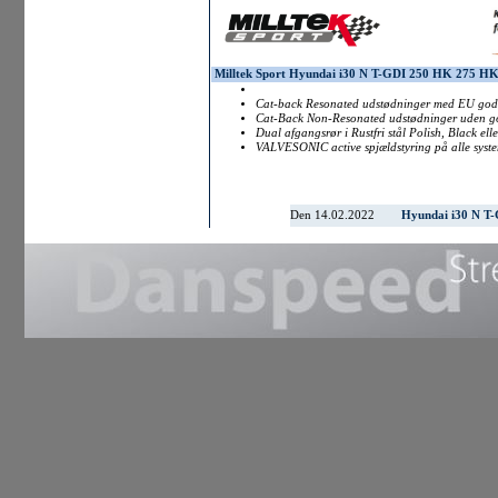
Milltek Sport Hyundai i30 N T-GDI 250 HK 275 H
Cat-back Resonated udstødninger med EU god
Cat-Back Non-Resonated udstødninger uden g
Dual afgangsrør i Rustfri stål Polish, Black elle
VALVESONIC active spjældstyring på alle syst
Den 14.02.2022
Hyundai i30 N T-