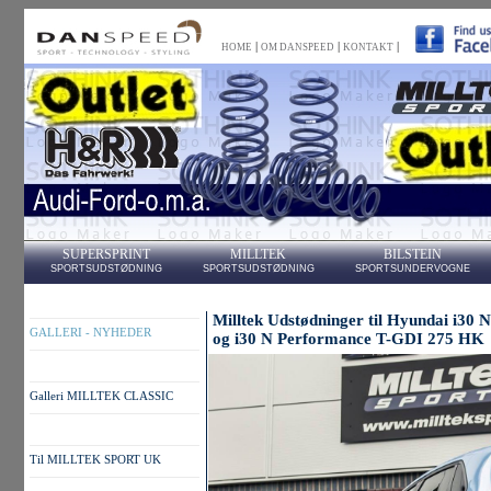
|
|
|
HOME
OM DANSPEED
KONTAKT
SUPERSPRINT
MILLTEK
BILSTEIN
SPORTSUDSTØDNING
SPORTSUDSTØDNING
SPORTSUNDERVOGNE
Milltek Udstødninger til Hyundai i30
GALLERI - NYHEDER
og i30 N Performance T-GDI 275 HK
Galleri MILLTEK CLASSIC
Til MILLTEK SPORT UK