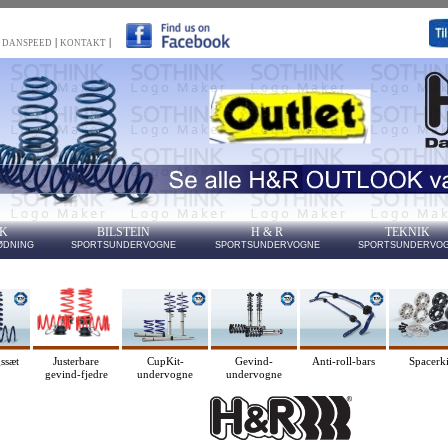
|
|
 DANSPEED
KONTAKT
EK
BILSTEIN
H & R
TEKNIK
ØDNING
SPORTSUNDERVOGNE
SPORTSUNDERVOGNE
SPORTSUNDERVO
ssæt
Justerbare
CupKit-
Gevind-
Anti-roll-bars
Spacerki
gevind-fjedre
undervogne
undervogne