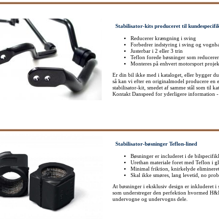
Stabilisator-kits produceret til kundespecif
Reducerer krængning i sving
Forbedrer indstyring i sving og vognba
Justerbar i 2 eller 3 trin
Teflon forede bøsninger som reducerer
Monteres på enhvert motorsport projek
Er din bil ikke med i kataloget, eller bygger du
så kan vi efter en originalmodel producere en enk
stabilisator-kit, smedet af samme stål som til 
Kontakt Danspeed for yderligere information 
Stabilisator-bøsninger Teflon-lined
Bøsninger er includeret i de bilspecifik
Urethan materiale foret med Teflon i g
Minimal friktion, knirkelyde eliminere
Skal ikke smøres, lang levetid, no pr
At bøsninger i eksklusiv design er inkluderet i st
som understreger den perfektion hvormed H&
undervogne og undervogns dele.