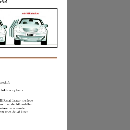
øjde!
neskift
 friktion og knirk
R stabilisator-kits leve-
an til en del bilmodeller
isatorerne er smedet
om er en del af kittet.