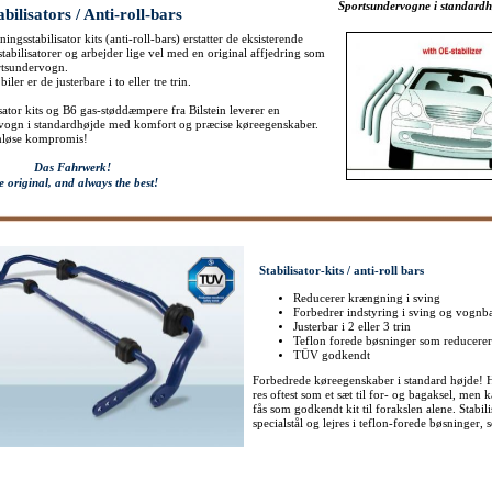
Sportsundervogne i standardh
ilisators / Anti-roll-bars
gsstabilisator kits (anti-roll-bars) erstatter de eksisterende
abilisatorer og arbejder lige vel med en original affjedring som
rtsundervogn.
 biler er de justerbare i to eller tre trin.
ator kits og B6 gas-støddæmpere fra Bilstein leverer en
vogn i standardhøjde med komfort og præcise køreegenskaber.
mløse kompromis!
Das Fahrwerk!
ginal, and always the best!
Stabilisator-kits
/ anti-roll bars
Reducerer krængning i sving
Forbedrer indstyring i sving og vognba
Justerbar i 2 eller 3 trin
Teflon forede bøsninger som reducerer
TÜV godkendt
Forbedrede køreegenskaber i standard højde! H&
res oftest som et sæt til for- og bagaksel, men k
fås som godkendt kit til forakslen alene. Stabil
specialstål og lejres i teflon-forede bøsninger, s