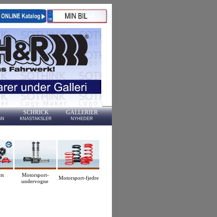
SCHRICK
GALLERIER
GN
KNASTAKSLER
NYHEDER
ts
Motorsport-
Motorsport-fjedre
undervogne