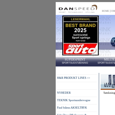
|
HOME
OM
SUPERSPRINT
MILLT
SPORTSUDSTØDNING
SPORTSUDST
H&R PRODUKT LINES >>
NYHEDER
Sænkning
TEKNIK Sportsundervogne
Find bilens AKSELTRYK