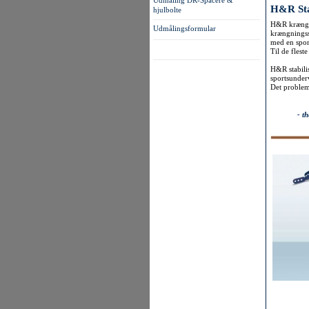
Udmåling DR-Spacere &
H&R Stab
hjulbolte
H&R krængnin
Udmålingsformular
krængningsst
med en spo
Til de fleste
H&R stabilis
sportsunder
Det proble
- the ori