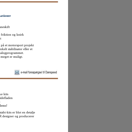
ikationer
neskift
 friktion og knirk
t
 på et motorsport projekt
elt stabilisator eller et
katalogprogrammet.
- meget er muligt.
ke kits
lidefladen
t
oblems!
abi-kits er blot en detalje
R designer og producerer