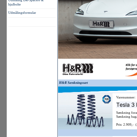
Udmåling DR-Spacere &
hjulbolte
Udmålingsformular
H&R Sænkningssæt
Varenummer:
Tesla 3
Sænkning for
Sænkning bag
Pris: 2.909,- 