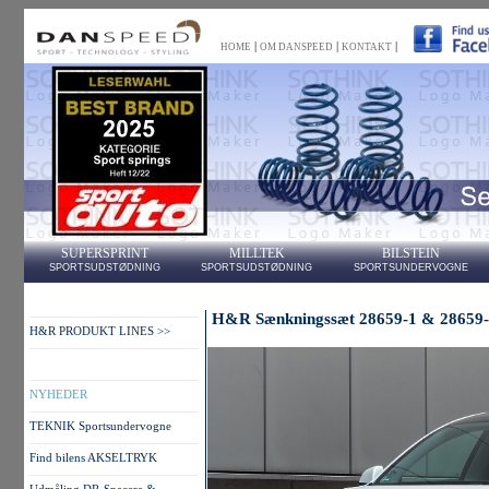
|
|
|
HOME
OM DANSPEED
KONTAKT
SUPERSPRINT
MILLTEK
BILSTEIN
SPORTSUDSTØDNING
SPORTSUDSTØDNING
SPORTSUNDERVOGNE
H&R Sænkningssæt 28659-1 & 28659-2 
H&R PRODUKT LINES >>
NYHEDER
TEKNIK Sportsundervogne
Find bilens AKSELTRYK